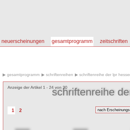
neuerscheinungen
gesamtprogramm
zeitschriften
gesamtprogramm
schriftenreihen
schriftenreihe der lpr hesse
Anzeige der Artikel 1 - 24 von 30
Anzeige der Artikel 1 - 24 von 30
schriftenreihe de
1
2