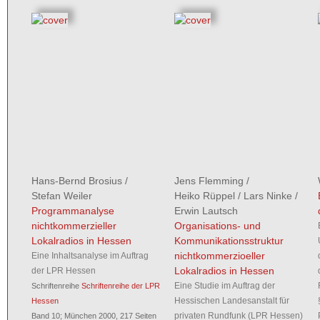
Hans-Bernd Brosius
/
Jens Flemming
/
Stefan Weiler
Heiko Rüppel
/
Lars Ninke
/
Programmanalyse
Erwin Lautsch
nichtkommerzieller
Organisations- und
Lokalradios in Hessen
Kommunikationsstruktur
nichtkommerzioeller
Eine Inhaltsanalyse im Auftrag
Lokalradios in Hessen
der LPR Hessen
Eine Studie im Auftrag der
Schriftenreihe
Schriftenreihe der LPR
Hessischen Landesanstalt für
Hessen
privaten Rundfunk (LPR Hessen)
Band 10; München 2000, 217 Seiten