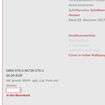
Die Bürgermedien in Hessen
Bestandsaufnahme
Schriftenreihe
Schriften
Hessen
Band 29, München 2017,
Inhaltsverzeichnis
Blick ins Buch
E-Book kaufen
Open Access E-Book
Cover in hoher Auflösun
ISBN 978-3-86736-379-2
20,00 EUR
inkl. gesetzl. MWSt - ggfs. zzgl. Porto und
Versand