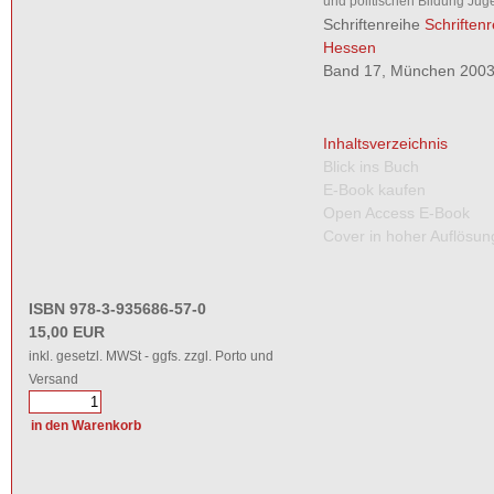
und politischen Bildung Jug
Schriftenreihe
Schriften
Hessen
Band 17, München 2003,
Inhaltsverzeichnis
Blick ins Buch
E-Book kaufen
Open Access E-Book
Cover in hoher Auflösun
ISBN 978-3-935686-57-0
15,00 EUR
inkl. gesetzl. MWSt - ggfs. zzgl. Porto und
Versand