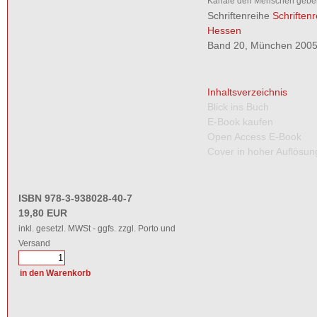
Kanäle den Menschen gebe
Schriftenreihe
Schriften
Hessen
Band 20, München 2005,
Inhaltsverzeichnis
Blick ins Buch
E-Book kaufen
Open Access E-Book
Cover in hoher Auflösun
ISBN 978-3-938028-40-7
19,80 EUR
inkl. gesetzl. MWSt - ggfs. zzgl. Porto und
Versand