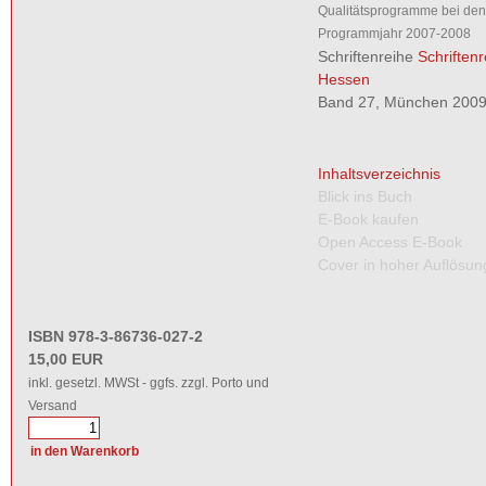
Qualitätsprogramme bei den
Programmjahr 2007-2008
Schriftenreihe
Schriften
Hessen
Band 27, München 2009,
Inhaltsverzeichnis
Blick ins Buch
E-Book kaufen
Open Access E-Book
Cover in hoher Auflösun
ISBN 978-3-86736-027-2
15,00 EUR
inkl. gesetzl. MWSt - ggfs. zzgl. Porto und
Versand