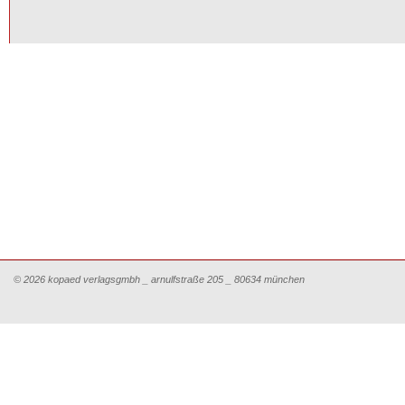
© 2026 kopaed verlagsgmbh _ arnulfstraße 205 _ 80634 münchen