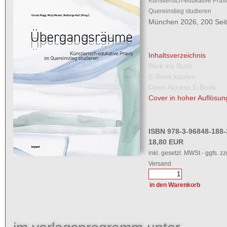
Künstlerisch-edukative Praxi
Quereinstieg studieren
München 2026, 200 Sei
Inhaltsverzeichnis
Blick ins Buch
E-Book kaufen
Open Access E-Book
Cover in hoher Auflösun
ISBN 978-3-96848-188-
18,80 EUR
inkl. gesetzl. MWSt - ggfs. zz
Versand