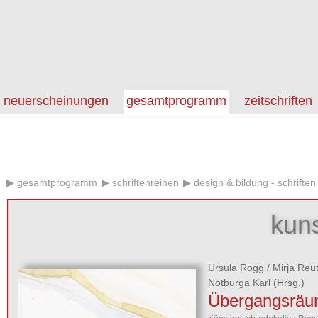
neuerscheinungen
gesamtprogramm
zeitschriften
gesamtprogramm
schriftenreihen
design & bildung - schrifte
kun
Ursula Rogg
/
Mirja Reu
Notburga Karl
(Hrsg.)
Übergangsrä