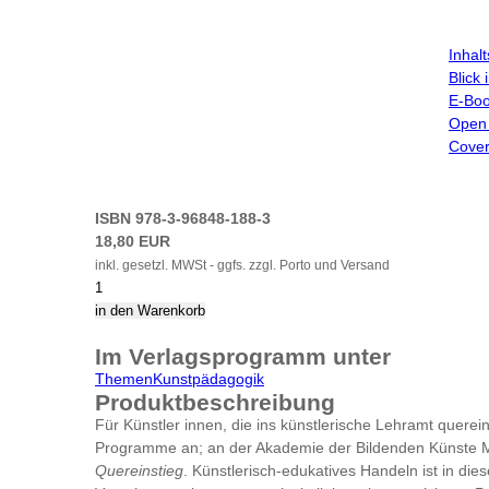
Inhal
Blick
E-Boo
Open 
Cover
ISBN 978-3-96848-188-3
18,80 EUR
inkl. gesetzl. MWSt - ggfs. zzgl. Porto und Versand
Im Verlagsprogramm unter
Themen
Kunstpädagogik
Produktbeschreibung
Für Künstler innen, die ins künstlerische Lehramt querei
Programme an; an der Akademie der Bildenden Künste M
Quereinstieg
. Künstlerisch-edukatives Handeln ist in dies