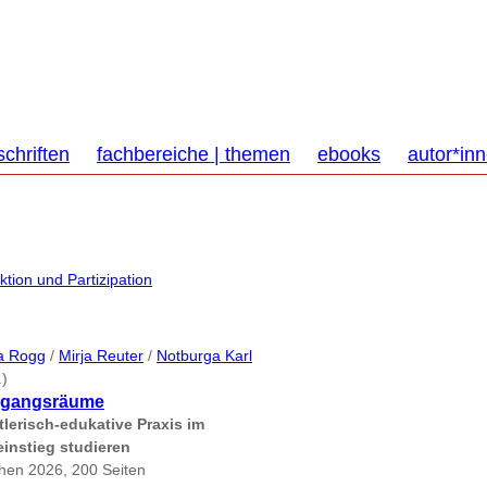
schriften
fachbereiche | themen
ebooks
autor*in
tion und Partizipation
a Rogg
/
Mirja Reuter
/
Notburga Karl
.)
rgangsräume
lerisch-edukative Praxis im
instieg studieren
en 2026, 200 Seiten