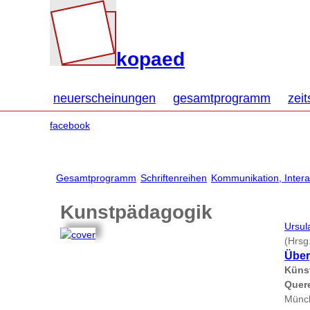
kopaed
neuerscheinungen
gesamtprogramm
zeit
facebook
Gesamtprogramm
Schriftenreihen
Kommunikation, Interak
Kunstpädagogik
Ursul
(Hrsg
Übe
Künst
Quere
Münch