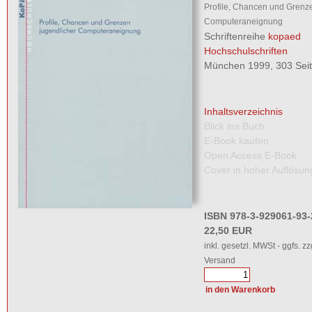
Profile, Chancen und Grenz
Computeraneignung
Schriftenreihe
kopaed
Hochschulschriften
München 1999, 303 Sei
Inhaltsverzeichnis
Blick ins Buch
E-Book kaufen
Open Access E-Book
Cover in hoher Auflösun
ISBN 978-3-929061-93-
22,50 EUR
inkl. gesetzl. MWSt - ggfs. zz
Versand