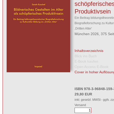
schöpferische
Produktivsein
Ein Beitrag bildungstheoreti
Biografieforschung zu Kultur
‚Dritten Alter‘
München 2026, 375 Sei
Inhaltsverzeichnis
Blick ins Buch
E-Book kaufen
Open Access E-Book
Cover in hoher Auflösun
ISBN 978-3-96848-159-
29,80 EUR
inkl. gesetzl. MWSt - ggfs. zz
Versand