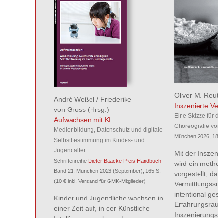
Oliver M. Reu
André Weßel
/
Friederike
Inszenierte Ve
von Gross
(Hrsg.)
Eine Skizze für d
Aufwachsen mit KI
Choreografie vo
Medienbildung, Datenschutz und digitale
München 2026, 18
Selbstbestimmung im Kindes- und
Jugendalter
Mit der Inszen
Schriftenreihe
Dieter Baacke Preis Handbuch
wird ein meth
Band 21, München 2026 (September), 165 S.
vorgestellt, da
(10 € inkl. Versand für GMK-Mitglieder)
Vermittlungssi
intentional ge
Kinder und Jugendliche wachsen in
Erfahrungsrau
einer Zeit auf, in der Künstliche
Inszenierung