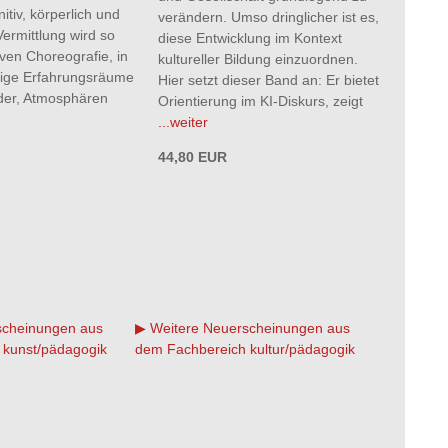
tiv, körperlich und
verändern. Umso dringlicher ist es,
Vermittlung wird so
diese Entwicklung im Kontext
ven Choreografie, in
kultureller Bildung einzuordnen.
htige Erfahrungsräume
Hier setzt dieser Band an: Er bietet
lder, Atmosphären
Orientierung im KI-Diskurs, zeigt
...weiter
44,80 EUR
scheinungen aus
Weitere Neuerscheinungen aus
 kunst/pädagogik
dem Fachbereich kultur/pädagogik