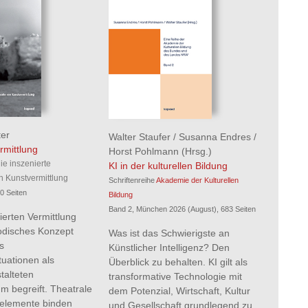
ter
Walter Staufer
/
Susanna Endres
/
rmittlung
Horst Pohlmann
(Hrsg.)
ie inszenierte
KI in der kulturellen Bildung
n Kunstvermittlung
Schriftenreihe
Akademie der Kulturellen
0 Seiten
Bildung
Band 2, München 2026 (August), 683 Seiten
ierten Vermittlung
odisches Konzept
Was ist das Schwierigste an
s
Künstlicher Intelligenz? Den
tuationen als
Überblick zu behalten. KI gilt als
stalteten
transformative Technologie mit
m begreift. Theatrale
dem Potenzial, Wirtschaft, Kultur
selemente binden
und Gesellschaft grundlegend zu