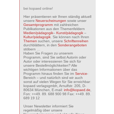
bei kopaed online!
Hier präsentieren wir Ihnen ständig aktuell
unsere
Neuerscheinungen
sowie unser
Gesamtprogramm
mit zahlreichen
Publikationen aus den Themenfeldern
Medien/pädagogik
–
Kunst/pädagogik
–
Kultur/pädagogik
. Sie können nach Ihren
Themen
suchen, unsere
Schriftenreihen
durchblättern, in den
Sonderangeboten
stöbern …
Haben Sie Fragen zu unserem
Programm, sind Sie selbst Autorin oder
Autor oder interessieren Sie sich für
unsere Bestellmöglichkeiten? Alle
wichtigen Informationen über das
Programm hinaus finden Sie im
Service
-
Bereich – und natürlich sind wir auch
sonst auf vielen Wegen für Sie erreichbar:
kopaed verlagsgmbh, Arnulfstr. 205, D-
80634 München, E-mail:
info@kopaed.de
,
Fon: ++49. 89. 688 900 98 Fax: ++49. 89.
689 19 12
Unser Newsletter informiert Sie
regelmäßig über unsere