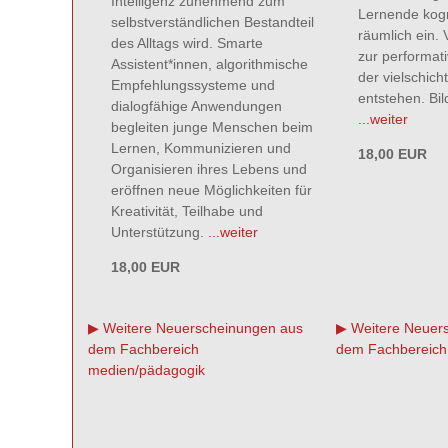
Intelligenz zunehmend zum
Lernende kogni
selbstverständlichen Bestandteil
räumlich ein. 
des Alltags wird. Smarte
zur performati
Assistent*innen, algorithmische
der vielschic
Empfehlungssysteme und
entstehen. Bi
dialogfähige Anwendungen
...weiter
begleiten junge Menschen beim
Lernen, Kommunizieren und
18,00 EUR
Organisieren ihres Lebens und
eröffnen neue Möglichkeiten für
Kreativität, Teilhabe und
Unterstützung.
...weiter
18,00 EUR
Weitere Neuerscheinungen aus
Weitere Neuer
dem Fachbereich
dem Fachbereich
medien/pädagogik