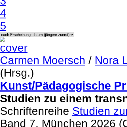
3
4
5
Carmen Moersch
/
Nora 
(Hrsg.)
Kunst/Pädagogische Pr
Studien zu einem transn
Schriftenreihe
Studien zu
Band 7, München 2026 (O