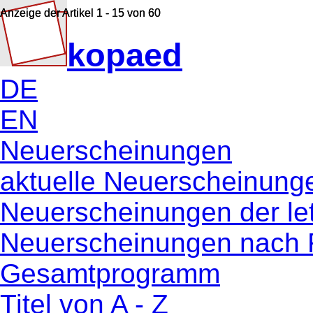
Anzeige der Artikel 1 - 15 von 60
Anzeige der Artikel 1 - 15 von 60
kopaed
DE
EN
Neuerscheinungen
aktuelle Neuerscheinung
Neuerscheinungen der le
Neuerscheinungen nach 
Gesamtprogramm
Titel von A - Z