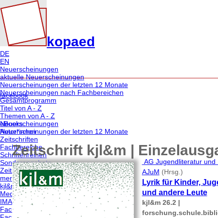
kopaed
DE
EN
Neuerscheinungen
aktuelle Neuerscheinungen
Neuerscheinungen der letzten 12 Monate
Neuerscheinungen nach Fachbereichen
facebook
Gesamtprogramm
Titel von A - Z
Themen von A - Z
eBooks
Neuerscheinungen
Autor*innen
Neuerscheinungen der letzten 12 Monate
Zeitschriften
Zeitschrift kjl&m | Einzelaus
Fachbereiche
Schriftenreihen
AG Jugendliteratur und
Sonderangebote
Zeitschriften
AJuM
(Hrsg.)
merz | medien + erziehung
Lyrik für Kinder, Ju
kjl&m - forschung.schule.bibliothek
und andere Leute
Medien & Altern
IMAGO | Zeitschrift für Kunstpädagogik
kjl&m 26.2 |
Fachbereiche | Themen
forschung.schule.bibl
Fachbereich medien/pädagogik