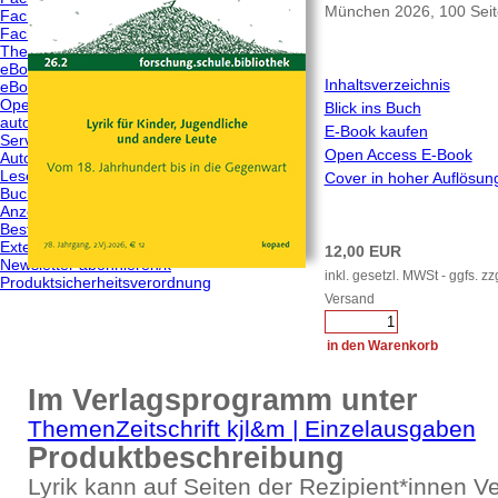
München 2026, 100 Sei
Fachbereich kunst/pädagogik
Fachbereich kultur/pädagogik
Themen von A-Z
eBooks
Inhaltsverzeichnis
eBooks kaufen
Open Access eBooks
Blick ins Buch
autor*innen
E-Book kaufen
Service
Open Access E-Book
Autor*innen
Leser*innen
Cover in hoher Auflösun
Buchhandel
Anzeigenkund*innen
Bestellmöglichkeiten
Externe Links
12,00 EUR
Newsletter abonnieren/k
inkl. gesetzl. MWSt - ggfs. zz
Produktsicherheitsverordnung
Versand
Im Verlagsprogramm unter
Themen
Zeitschrift kjl&m | Einzelausgaben
Produktbeschreibung
Lyrik kann auf Seiten der Rezipient*innen V