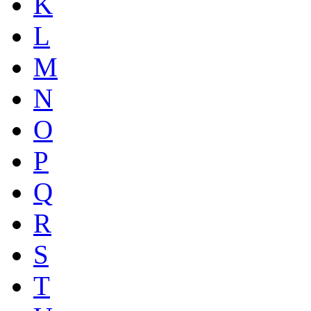
K
L
M
N
O
P
Q
R
S
T