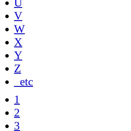
U
V
W
X
Y
Z
_etc
1
2
3