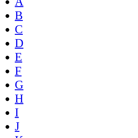
A
B
C
D
E
F
G
H
I
J