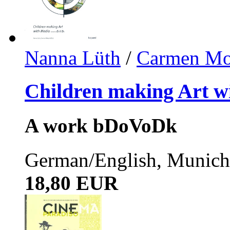
Nanna Lüth
/
Carmen Mo
Children making Art w
A work bDoVoDk
German/English, Munic
18,80 EUR