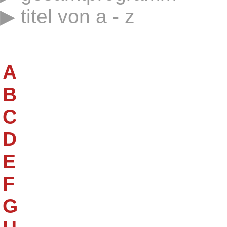
titel von a - z
A
B
C
D
E
F
G