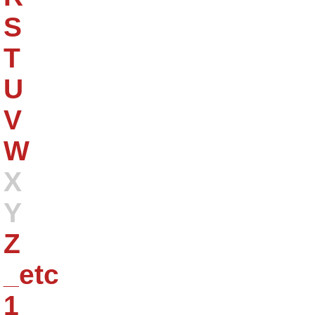
S
T
U
V
W
X
Y
Z
_etc
1