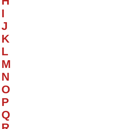
H
I
J
K
L
M
N
O
P
Q
R