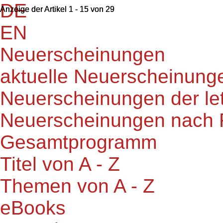
DE
Anzeige der Artikel 1 - 15 von 29
Anzeige der Artikel 1 - 15 von 29
EN
Neuerscheinungen
aktuelle Neuerscheinung
Neuerscheinungen der le
Neuerscheinungen nach 
Gesamtprogramm
Titel von A - Z
Themen von A - Z
eBooks