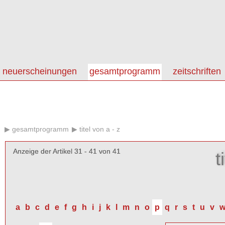
neuerscheinungen
gesamtprogramm
zeitschriften
gesamtprogramm
titel von a - z
Anzeige der Artikel 31 - 41 von 41
Anzeige der Artikel 31 - 41 von 41
t
a
b
c
d
e
f
g
h
i
j
k
l
m
n
o
p
q
r
s
t
u
v