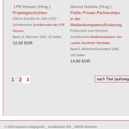
LPR Hessen
(Hrsg.)
Gernot Gehrke
(Hrsg.)
Projektgeschichten
Public-Private-Partnerships
in der
Offene Kanäle im Jahr 2000
Medienkompetenzförderung
Schriftenreihe
Schriftenreihe der LPR
Potenziale und Grenzen
Hessen
Band 14, München 2001, 93 Seiten
Schriftenreihe
Medienkompetenz des
12,00 EUR
Landes Nordrhein-Westfalen
Band 5, München/Düsseldorf 2006,
120 Seiten
14,80 EUR
1
2
3
© 2026 kopaed verlagsgmbh _ arnulfstraße 205 _ 80634 münchen