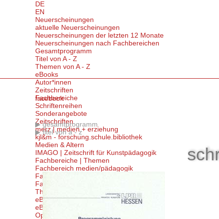
DE
EN
Neuerscheinungen
aktuelle Neuerscheinungen
Neuerscheinungen der letzten 12 Monate
Neuerscheinungen nach Fachbereichen
Gesamtprogramm
Titel von A - Z
Themen von A - Z
eBooks
Autor*innen
Zeitschriften
Fachbereiche
facebook
Schriftenreihen
Sonderangebote
Zeitschriften
gesamtprogramm
merz | medien + erziehung
titel von a - z
kjl&m - forschung.schule.bibliothek
Medien & Altern
schr
IMAGO | Zeitschrift für Kunstpädagogik
Fachbereiche | Themen
Fachbereich medien/pädagogik
Fachbereich kunst/pädagogik
Fachbereich kultur/pädagogik
Themen von A-Z
eBooks
eBooks kaufen
Open Access eBooks