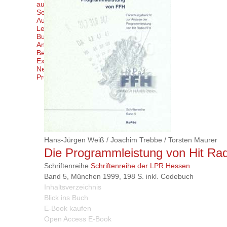
autor*innen
Service
Autor*innen
Leser*innen
Buchhandel
Anzeigenkund*innen
Bestellmöglichkeiten
Externe Links
Newsletter abonnieren/k
Produktsicherheitsverordnung
Hans-Jürgen Weiß
/
Joachim Trebbe
/
Torsten Maurer
Die Programmleistung von Hit Ra
Schriftenreihe
Schriftenreihe der LPR Hessen
Band 5, München 1999, 198 S. inkl. Codebuch
Inhaltsverzeichnis
Blick ins Buch
E-Book kaufen
Open Access E-Book