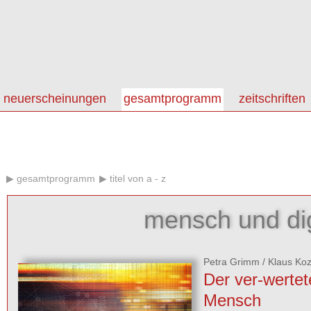
neuerscheinungen
gesamtprogramm
zeitschriften
gesamtprogramm
titel von a - z
mensch und dig
Petra Grimm
/
Klaus Koz
Der ver-wertet
Mensch