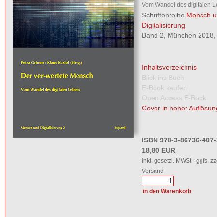
Vom Wandel des digitalen 
Schriftenreihe
Mensch u
Digitalisierung
Band 2, München 2018, 
Inhaltsverzeichnis
Blick ins Buch
E-Book kaufen
Open Access E-Book
Cover in hoher Auflösun
ISBN 978-3-86736-407-
18,80 EUR
inkl. gesetzl. MWSt - ggfs. zz
Versand