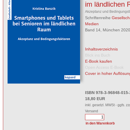
im ländlichen
Akzeptanz und Bedingungsf
Schriftenreihe
Gesellscha
Medien
Band 14, München 2020,
Inhaltsverzeichnis
Blick ins Buch
E-Book kaufen
Open Access E-Book
Cover in hoher Auflösun
ISBN 978-3-96848-015-
18,80 EUR
inkl. gesetzl. MWSt - ggfs. zz
Versand