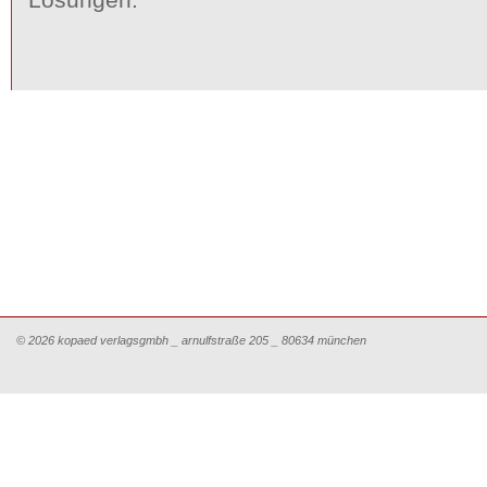
© 2026 kopaed verlagsgmbh _ arnulfstraße 205 _ 80634 münchen