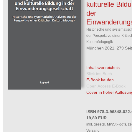
kulturelle Bild
der
Einwanderungs
Historische und systematisc
der Perspektive einer Kritis
Kulturpädagogik
München 2021, 279 Sei
Inhaltsverzeichnis
Blick ins Buch
E-Book kaufen
Open Access E-Book
Cover in hoher Auflösun
ISBN 978-3-96848-022-
19,80 EUR
inkl. gesetzl. MWSt - ggfs. zz
Versand