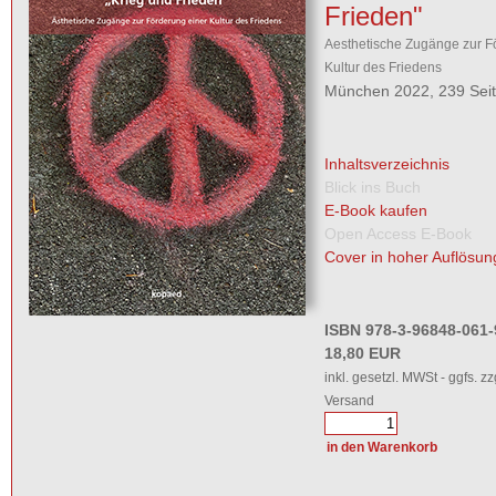
Frieden"
Aesthetische Zugänge zur F
Kultur des Friedens
München 2022, 239 Sei
Inhaltsverzeichnis
Blick ins Buch
E-Book kaufen
Open Access E-Book
Cover in hoher Auflösun
ISBN 978-3-96848-061-
18,80 EUR
inkl. gesetzl. MWSt - ggfs. zz
Versand