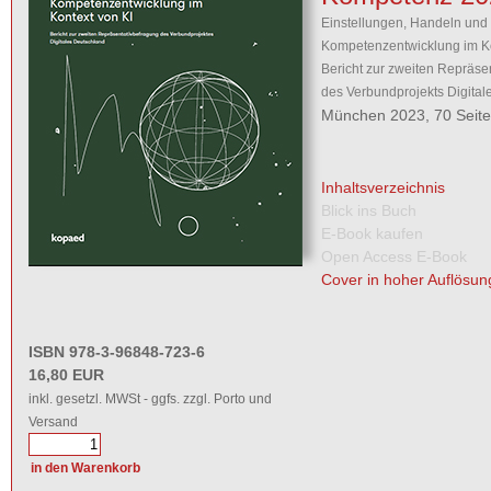
Einstellungen, Handeln und
Kompetenzentwicklung im Ko
Bericht zur zweiten Repräse
des Verbundprojekts Digital
München 2023, 70 Seit
Inhaltsverzeichnis
Blick ins Buch
E-Book kaufen
Open Access E-Book
Cover in hoher Auflösun
ISBN 978-3-96848-723-6
16,80 EUR
inkl. gesetzl. MWSt - ggfs. zzgl. Porto und
Versand