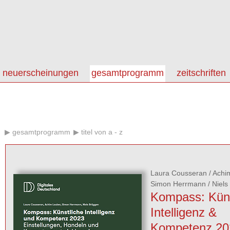
neuerscheinungen
gesamtprogramm
zeitschriften
gesamtprogramm
titel von a - z
Laura Cousseran
/
Achi
Simon Herrmann
/
Niels
Kompass: Küns
Intelligenz &
Kompetenz 20