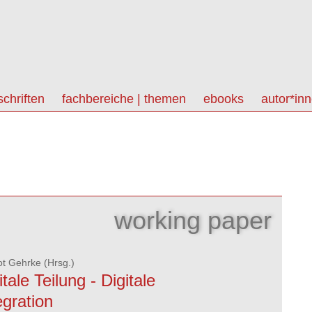
schriften
fachbereiche | themen
ebooks
autor*in
working paper
ot Gehrke
(Hrsg.)
itale Teilung - Digitale
egration