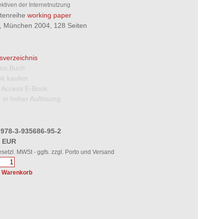
ktiven der Internetnutzung
ftenreihe
working paper
5, München 2004, 128 Seiten
tsverzeichnis
 ins Buch
k kaufen
 Access E-Book
 in hoher Auflösung
 978-3-935686-95-2
0 EUR
gesetzl. MWSt - ggfs. zzgl. Porto und Versand