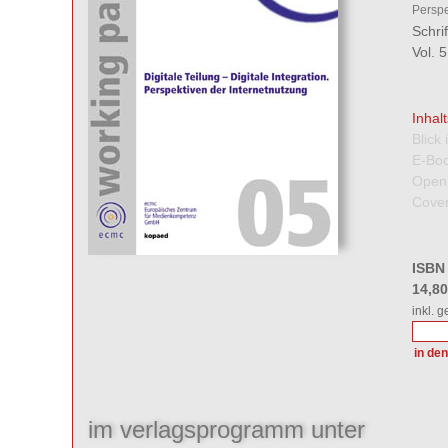
Perspe
Schri
Vol. 
Inhal
Blick
E-Boo
Open
Cover
ISBN
14,8
inkl. 
im verlagsprogramm unter