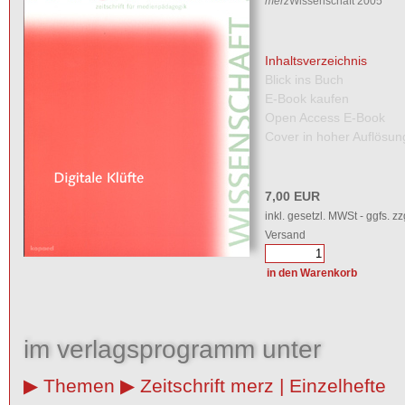
merz
Wissenschaft 2005
Inhaltsverzeichnis
Blick ins Buch
E-Book kaufen
Open Access E-Book
Cover in hoher Auflösun
7,00 EUR
inkl. gesetzl. MWSt - ggfs. zz
Versand
im verlagsprogramm unter
Themen
Zeitschrift merz | Einzelhefte