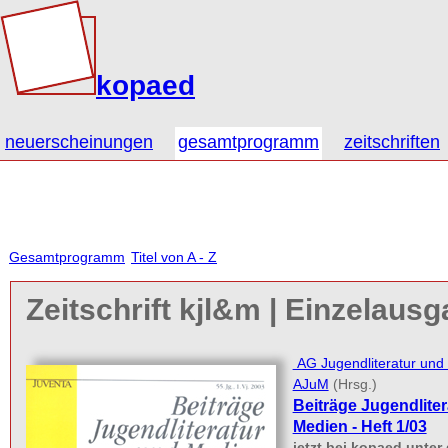
kopaed
neuerscheinungen
gesamtprogramm
zeitschriften
Gesamtprogramm
Titel von A - Z
Zeitschrift kjl&m | Einzelaus
AG Jugendliteratur und
AJuM
(Hrsg.)
Beiträge Jugendlite
Medien - Heft 1/03
jetzt bei kopaed unte