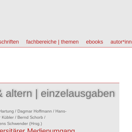
schriften
fachbereiche | themen
ebooks
autor*in
& altern | einzelausgaben
Hartung
/
Dagmar Hoffmann
/
Hans-
r Kübler
/
Bernd Schorb
/
ens Schwender
(Hrsg.)
ersitärer Medienumgang