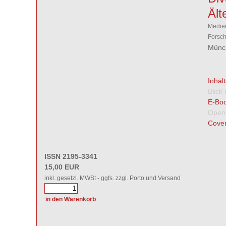
Ält
Medien
Forsch
Münch
Inhal
Blick
E-Boo
Open
Cover
ISSN 2195-3341
15,00 EUR
inkl. gesetzl. MWSt - ggfs. zzgl. Porto und Versand