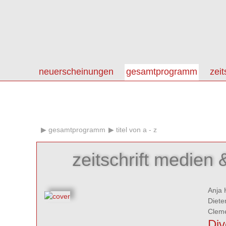
neuerscheinungen
gesamtprogramm
zeit
gesamtprogramm
titel von a - z
zeitschrift medien 
Anja 
Diete
Clem
Div