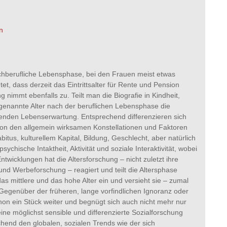
n
achberufliche Lebensphase, bei den Frauen meist etwas
t, dass derzeit das Eintrittsalter für Rente und Pension
 nimmt ebenfalls zu. Teilt man die Biografie in Kindheit,
 genannte Alter nach der beruflichen Lebensphase die
genden Lebenserwartung. Entsprechend differenzieren sich
von den allgemein wirksamen Konstellationen und Faktoren
itus, kulturellem Kapital, Bildung, Geschlecht, aber natürlich
hische Intaktheit, Aktivität und soziale Interaktivität, wobei
wicklungen hat die Altersforschung – nicht zuletzt ihre
 Werbeforschung – reagiert und teilt die Altersphase
das mittlere und das hohe Alter ein und versieht sie – zumal
. Gegenüber der früheren, lange vorfindlichen Ignoranz oder
hon ein Stück weiter und begnügt sich auch nicht mehr nur
ine möglichst sensible und differenzierte Sozialforschung
echend den globalen, sozialen Trends wie der sich