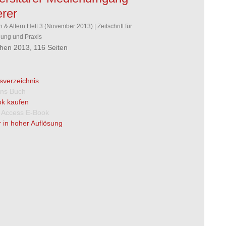
erer
 & Altern Heft 3 (November 2013) | Zeitschrift für
ung und Praxis
en 2013, 116 Seiten
tsverzeichnis
 ins Buch
k kaufen
 Access E-Book
 in hoher Auflösung