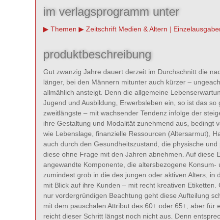
im verlagsprogramm unter
Themen
Zeitschrift Medien & Altern | Einzelausgabe
produktbeschreibung
Gut zwanzig Jahre dauert derzeit im Durchschnitt die n
länger, bei den Männern mitunter auch kürzer – ungeachte
allmählich ansteigt. Denn die allgemeine Lebenserwartung
Jugend und Ausbildung, Erwerbsleben ein, so ist das so
zweitlängste – mit wachsender Tendenz infolge der stei
ihre Gestaltung und Modalität zunehmend aus, bedingt 
wie Lebenslage, finanzielle Ressourcen (Altersarmut), Hab
auch durch den Gesundheitszustand, die physische und psyc
diese ohne Frage mit den Jahren abnehmen. Auf diese Ent
angewandte Komponente, die altersbezogene Konsum- und
zumindest grob in die des jungen oder aktiven Alters, in 
mit Blick auf ihre Kunden – mit recht kreativen Etiketten
nur vordergründigen Beachtung geht diese Aufteilung sc
mit dem pauschalen Attribut des 60+ oder 65+, aber für e
reicht dieser Schritt längst noch nicht aus. Denn entspr