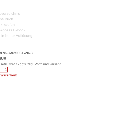
tsverzeichnis
 ins Buch
k kaufen
Access E-Book
 in hoher Auflösung
978-3-929061-20-8
 EUR
gesetzl. MWSt - ggfs. zzgl. Porto und Versand