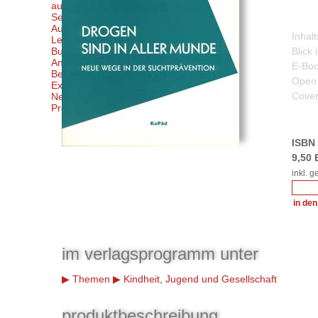
autor*innen
Service
Autor*innen
Inhal
Leser*innen
Buchhandel
Blick
Anzeigenkund*innen
E-Boo
Bestellmöglichkeiten
Open 
Externe Links
Cover
Newsletter abonnieren/k
Produktsicherheitsverordnung
ISBN 
9,50
inkl. 
im verlagsprogramm unter
Themen
Kindheit, Jugend und Gesellschaft
produktbeschreibung