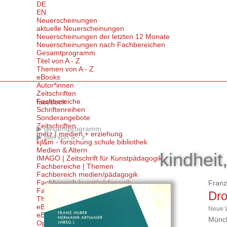
DE
EN
Neuerscheinungen
aktuelle Neuerscheinungen
Neuerscheinungen der letzten 12 Monate
Neuerscheinungen nach Fachbereichen
Gesamtprogramm
Titel von A - Z
Themen von A - Z
eBooks
Autor*innen
Zeitschriften
Fachbereiche
facebook
Schriftenreihen
Sonderangebote
Zeitschriften
gesamtprogramm
merz | medien + erziehung
titel von a - z
kjl&m - forschung.schule.bibliothek
Medien & Altern
kindheit
IMAGO | Zeitschrift für Kunstpädagogik
Fachbereiche | Themen
Fachbereich medien/pädagogik
Fachbereich kunst/pädagogik
Franz
Fachbereich kultur/pädagogik
Dro
Themen von A-Z
eBooks
Neue W
eBooks kaufen
Münch
Open Access eBooks