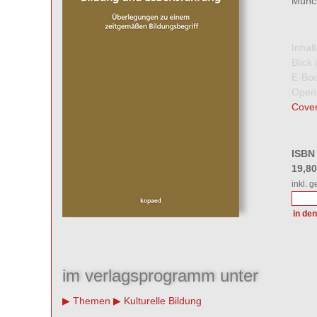
Münch
Inhal
Blick
E-Boo
Open
Cover
ISBN
19,8
inkl. 
im verlagsprogramm unter
Themen
Kulturelle Bildung