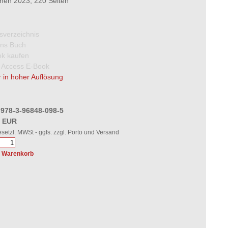
en 2023, 220 Seiten
tsverzeichnis
 ins Buch
k kaufen
 Access E-Book
 in hoher Auflösung
 978-3-96848-098-5
0 EUR
gesetzl. MWSt - ggfs. zzgl. Porto und Versand