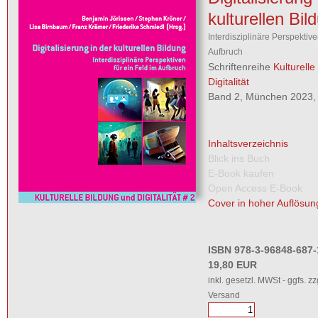
kulturellen Bil
Interdisziplinäre Perspektive
Aufbruch
Schriftenreihe
Kulturelle
Digitalität
Band 2, München 2023, 
Inhaltsverzeichnis
Blick ins Buch
E-Book kaufen
Open Access E-Book
Cover in hoher Auflösun
ISBN 978-3-96848-687-
19,80 EUR
inkl. gesetzl. MWSt - ggfs. zz
Versand