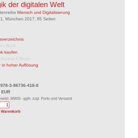
ik der digitalen Welt
ftenreihe
Mensch und Digitalisierung
1, München 2017, 85 Seiten
tsverzeichnis
 ins Buch
k kaufen
 Access E-Book
 in hoher Auflösung
 978-3-86736-418-8
0 EUR
gesetzl. MWSt - ggfs. zzgl. Porto und Versand