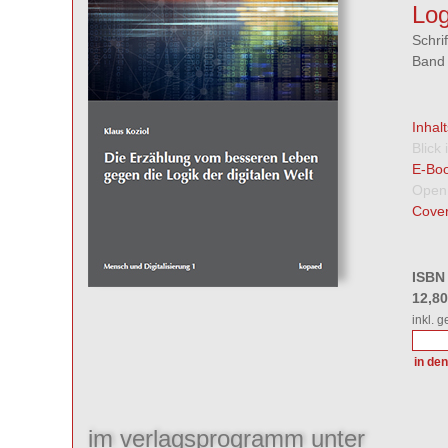
Log
Schri
Band 
Inhal
Blick
E-Boo
Open
Cover
ISBN
12,8
inkl. 
im verlagsprogramm unter