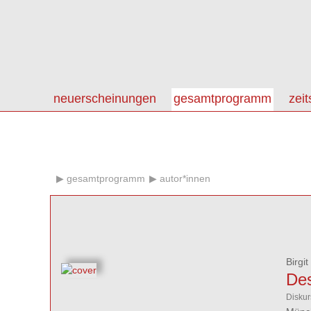
neuerscheinungen
gesamtprogramm
zeit
gesamtprogramm
autor*innen
Birgi
Des
Diskur