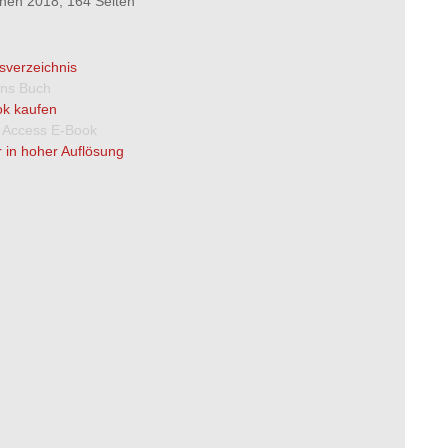
en 2018, 164 Seiten
tsverzeichnis
 ins Buch
k kaufen
 Access E-Book
 in hoher Auflösung