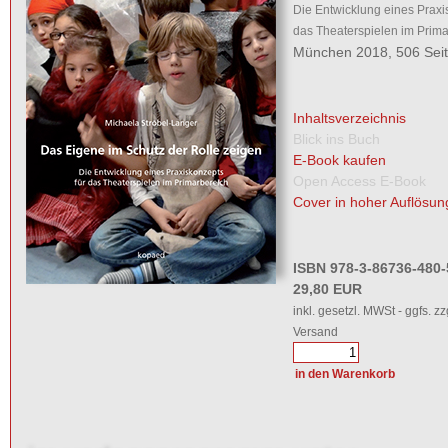
Die Entwicklung eines Praxi
das Theaterspielen im Prima
München 2018, 506 Sei
Inhaltsverzeichnis
Blick ins Buch
E-Book kaufen
Open Access E-Book
Cover in hoher Auflösun
ISBN 978-3-86736-480-
29,80 EUR
inkl. gesetzl. MWSt - ggfs. zz
Versand