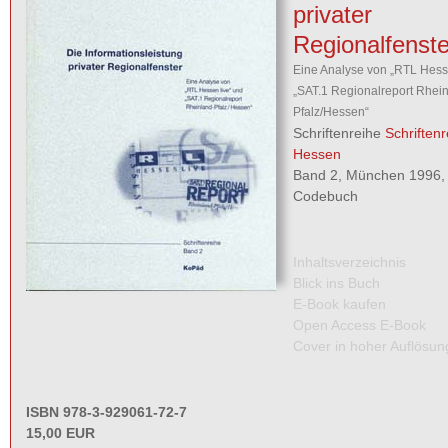
privater
Regionalfenste
Eine Analyse von „RTL Hess
„SAT.1 Regionalreport Rhein
Pfalz/Hessen“
Schriftenreihe
Schriften
Hessen
Band 2, München 1996, 1
Codebuch
Inhaltsverzeichnis
Blick ins Buch
E-Book kaufen
Open Access E-Book
Cover in hoher Auflösun
ISBN 978-3-929061-72-7
15,00 EUR