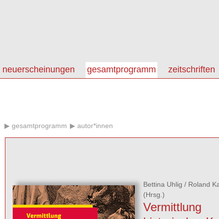
neuerscheinungen
gesamtprogramm
zeitschriften
gesamtprogramm
autor*innen
Bettina Uhlig
/
Roland Ka
(Hrsg.)
Vermittlung