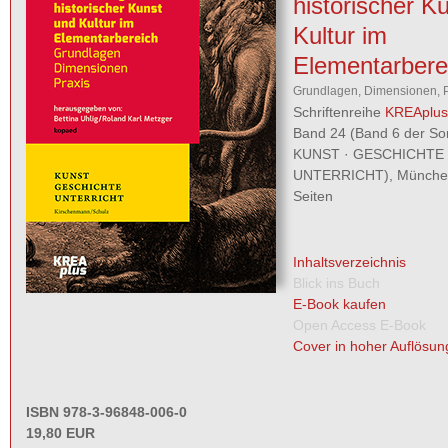
historischer K
Kultur im
Elementarbere
Grundlagen, Dimensionen, P
Schriftenreihe
KREAplus
Band 24 (Band 6 der So
KUNST · GESCHICHTE 
UNTERRICHT), München
Seiten
Inhaltsverzeichnis
Blick ins Buch
E-Book kaufen
Open Access E-Book
Cover in hoher Auflösun
ISBN 978-3-96848-006-0
19,80 EUR