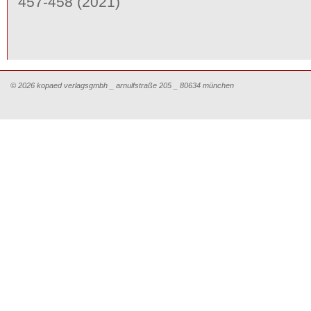
457-458 (2021)
© 2026 kopaed verlagsgmbh _ arnulfstraße 205 _ 80634 münchen