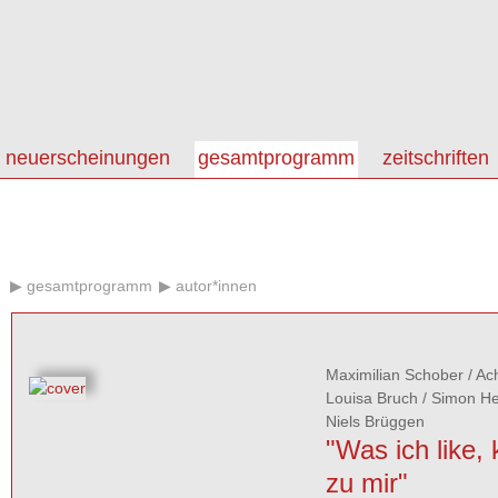
neuerscheinungen
gesamtprogramm
zeitschriften
gesamtprogramm
autor*innen
Maximilian Schober
/
Ac
Louisa Bruch
/
Simon H
Niels Brüggen
"Was ich like,
zu mir"