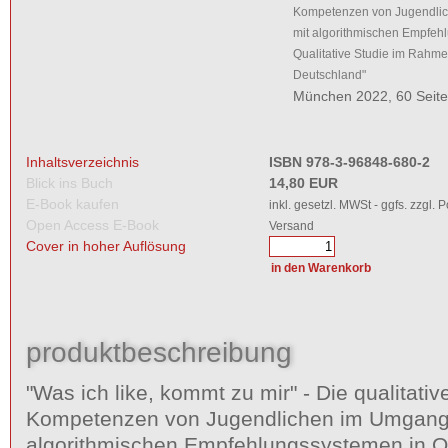
Kompetenzen von Jugendli
mit algorithmischen Empfeh
Qualitative Studie im Rahme
Deutschland"
München 2022, 60 Seit
Inhaltsverzeichnis
ISBN 978-3-96848-680-2
Blick ins Buch
14,80 EUR
E-Book kaufen
inkl. gesetzl. MWSt - ggfs. zzgl. 
Open Access E-Book
Versand
Cover in hoher Auflösung
produktbeschreibung
"Was ich like, kommt zu mir" - Die qualitativ
Kompetenzen von Jugendlichen im Umgang
algorithmischen Empfehlungssystemen in O