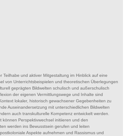
r Teilhabe und aktiver Mitgestaltung im Hinblick auf eine
l von Unterrichtsbeispielen und theoretischen Überlegungen
turell geprägten Bildwelten schulisch und außerschulisch
flexion der eigenen Vermittlungswege und Inhalte sind
 Kontext lokaler, historisch gewachsener Gegebenheiten zu
nde Auseinandersetzung mit unterschiedlichen Bildwelten
ndern auch transkulturelle Kompetenz entwickelt werden.
it können Perspektivwechsel initiieren und den
eiten werden ins Bewusstsein gerufen und leiten
nd postkoloniale Aspekte aufnehmen und Rassismus und