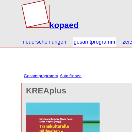
kopaed
neuerscheinungen
gesamtprogramm
zeit
Gesamtprogramm
Autor*innen
KREAplus