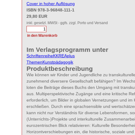
Cover in hoher Auflösung
ISBN 978-3-96848-111-1
29,80 EUR
inkl. gesetzl. MWSt - ggfs. zzgl. Porto und Versand
Im Verlagsprogramm unter
Schriftenreihe
K
KREAplus
Themen
Kunstpädagogik
Produktbeschreibung
Wie können wir Kinder und Jugendliche zu transkulturelle
zunehmend diversere Gesellschaft befähigen? Im Wechse
loten die Beiträge dieses Buchs den Umgang mit transkul
aus. Multiperspektivische Zugänge und eine kritische Re
erforderlich, um Bilder in globalen Vernetzungen und im
erschließen. Durch eine sprachsensible und wertschätze
kann nicht nur Verständnis für diverse Lebensformen, so
(Unterrichts-)Projekte und interkulturelle Zusammenarbe
eurozentrischen Blick relativieren: Kulturelle Besonderh
Horizontverschiebungen ein, die historische, soziale u