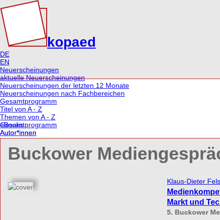
kopaed
DE
EN
Neuerscheinungen
aktuelle Neuerscheinungen
Neuerscheinungen der letzten 12 Monate
Neuerscheinungen nach Fachbereichen
Gesamtprogramm
Titel von A - Z
Themen von A - Z
eBooks
Gesamtprogramm
Autor*innen
Autor*innen
Zeitschriften
Buckower Mediengesprä
Fachbereiche
Schriftenreihen
Sonderangebote
Zeitschriften
merz | medien + erziehung
Klaus-Dieter Fe
kjl&m - forschung.schule.bibliothek
Medienkompet
Medien & Altern
Markt und Tec
IMAGO | Zeitschrift für Kunstpädagogik
Fachbereiche | Themen
5. Buckower Me
Fachbereich medien/pädagogik