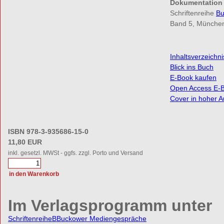
Dokumentation
Fachbereich kunst/pädagogik
Schriftenreihe
Bu
Fachbereich kultur/pädagogik
Themen von A-Z
Band 5, München
eBooks
eBooks kaufen
Open Access eBooks
autor*innen
Inhaltsverzeichni
Service
Blick ins Buch
Autor*innen
E-Book kaufen
Leser*innen
Buchhandel
Open Access E-
Anzeigenkund*innen
Cover in hoher A
Bestellmöglichkeiten
Externe Links
Newsletter abonnieren/k
Produktsicherheitsverordnung
ISBN 978-3-935686-15-0
11,80 EUR
inkl. gesetzl. MWSt - ggfs. zzgl. Porto und Versand
Im Verlagsprogramm unter
Schriftenreihe
B
Buckower Mediengespräche