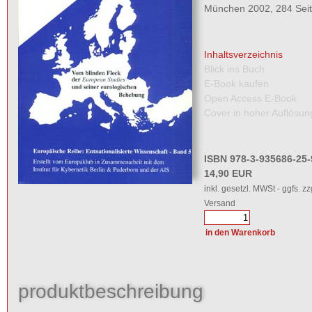
München 2002, 284 Sei
Inhaltsverzeichnis
Blick ins Buch
E-Book kaufen
Open Access E-Book
Cover in hoher Auflösun
ISBN 978-3-935686-25-
14,90 EUR
inkl. gesetzl. MWSt - ggfs. zz
Versand
produktbeschreibung