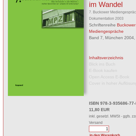
im Wandel
7. Buckower Mediengespräch
Dokumentation 2003
Schriftenreihe
Buckower
Mediengespräche
Band 7, München 2004, 
Inhaltsverzeichnis
Blick ins Buch
E-Book kaufen
Open Access E-Book
Cover in hoher Auflösun
ISBN 978-3-935686-77-
11,80 EUR
inkl. gesetzl. MWSt - ggfs. zz
Versand