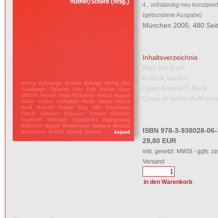
4., vollständig neu konzipier
(gebundene Ausgabe)
München 2005, 480 Sei
Inhaltsverzeichnis
Blick ins Buch
E-Book kaufen
Open Access E-Book
Cover in hoher Auflösun
ISBN 978-3-938028-06-
29,80 EUR
inkl. gesetzl. MWSt - ggfs. zz
Versand