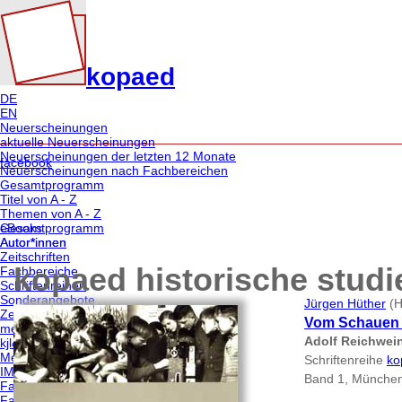
kopaed
DE
EN
Neuerscheinungen
aktuelle Neuerscheinungen
Neuerscheinungen der letzten 12 Monate
facebook
Neuerscheinungen nach Fachbereichen
Gesamtprogramm
Titel von A - Z
Themen von A - Z
eBooks
Gesamtprogramm
Autor*innen
Autor*innen
Zeitschriften
kopaed historische studi
Fachbereiche
Schriftenreihen
Sonderangebote
Jürgen Hüther
(H
Zeitschriften
Vom Schauen 
merz | medien + erziehung
Adolf Reichwei
kjl&m - forschung.schule.bibliothek
Medien & Altern
Schriftenreihe
ko
IMAGO | Zeitschrift für Kunstpädagogik
Band 1, München
Fachbereiche | Themen
Fachbereich medien/pädagogik