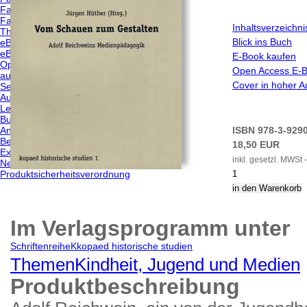
Fachbereich kunst/pädagogik
Fachbereich kultur/pädagogik
Inhaltsverzeichni
Themen von A-Z
Blick ins Buch
eBooks
eBooks kaufen
E-Book kaufen
Open Access eBooks
Open Access E-
autor*innen
Cover in hoher A
Service
Autor*innen
Leser*innen
Buchhandel
Anzeigenkund*innen
ISBN 978-3-929
Bestellmöglichkeiten
18,50 EUR
Externe Links
inkl. gesetzl. MWSt 
Newsletter abonnieren/k
Produktsicherheitsverordnung
Im Verlagsprogramm unter
Schriftenreihe
K
kopaed historische studien
Themen
Kindheit, Jugend und Medien
Produktbeschreibung