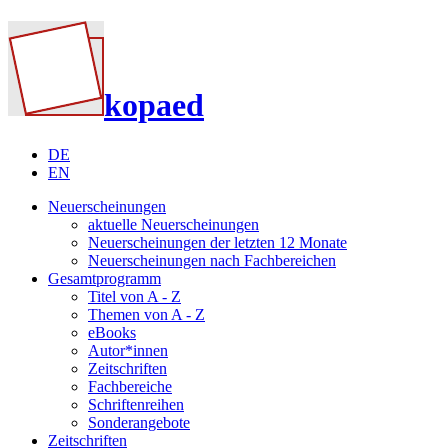
kopaed
DE
EN
Neuerscheinungen
aktuelle Neuerscheinungen
Neuerscheinungen der letzten 12 Monate
Neuerscheinungen nach Fachbereichen
Gesamtprogramm
Titel von A - Z
Themen von A - Z
eBooks
Autor*innen
Zeitschriften
Fachbereiche
Schriftenreihen
Sonderangebote
Zeitschriften