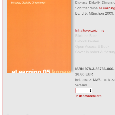
Diskurse, Didaktik, Dimensi
Schriftenreihe
eLearnin
Band 5, München 2009, 
Inhaltsverzeichnis
Blick ins Buch
E-Book kaufen
Open Access E-Book
Cover in hoher Auflösun
ISBN 978-3-86736-066-
16,80 EUR
inkl. gesetzl. MWSt - ggfs. zz
Versand