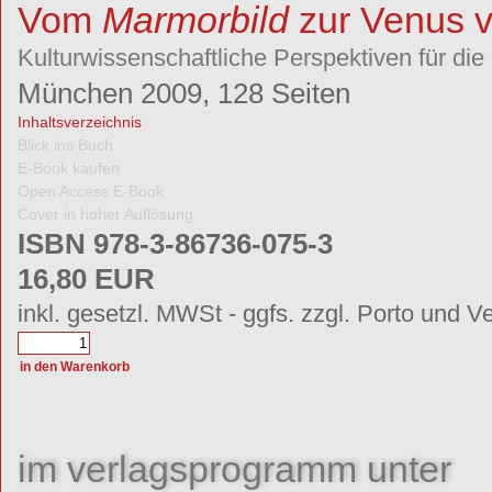
Vom
Marmorbild
zur Venus 
autor*innen
Service
Autor*innen
Kulturwissenschaftliche Perspektiven für die
Leser*innen
Buchhandel
München 2009, 128 Seiten
Anzeigenkund*innen
Bestellmöglichkeiten
Inhaltsverzeichnis
Externe Links
Blick ins Buch
Newsletter abonnieren/k
Produktsicherheitsverordnung
E-Book kaufen
Open Access E-Book
Cover in hoher Auflösung
ISBN 978-3-86736-075-3
16,80 EUR
inkl. gesetzl. MWSt - ggfs. zzgl. Porto und V
im verlagsprogramm unter