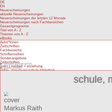
DE
EN
Neuerscheinungen
aktuelle Neuerscheinungen
Neuerscheinungen der letzten 12 Monate
Neuerscheinungen nach Fachbereichen
Gesamtprogramm
Titel von A - Z
Themen von A - Z
eBooks
Autor*innen
Zeitschriften
Fachbereiche
Schriftenreihen
Sonderangebote
Zeitschriften
gesamtprogramm
merz | medien + erziehung
autor*innen
kjl&m - forschung.schule.bibliothek
Medien & Altern
schule, 
IMAGO | Zeitschrift für Kunstpädagogik
Fachbereiche | Themen
Fachbereich medien/pädagogik
Fachbereich kunst/pädagogik
Fachbereich kultur/pädagogik
Themen von A-Z
eBooks
eBooks kaufen
Markus Raith
Open Access eBooks