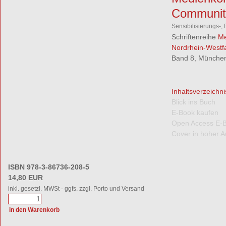
Communit
Sensibilisierungs-
Schriftenreihe
Me
Nordrhein-Westf
Band 8, München
Inhaltsverzeichni
Blick ins Buch
E-Book kaufen
Open Access E-
Cover in hoher A
ISBN 978-3-86736-208-5
14,80 EUR
inkl. gesetzl. MWSt - ggfs. zzgl. Porto und Versand