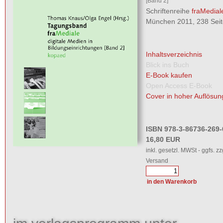
[Band 2]
Schriftenreihe
fraMedial
München 2011, 238 Sei
Inhaltsverzeichnis
Blick ins Buch
E-Book kaufen
Open Access E-Book
Cover in hoher Auflösun
ISBN 978-3-86736-269-
16,80 EUR
inkl. gesetzl. MWSt - ggfs. zz
Versand