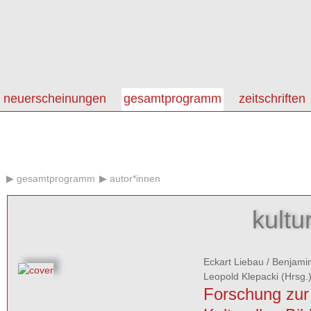
neuerscheinungen
gesamtprogramm
zeitschriften
gesamtprogramm
autor*innen
kultu
Eckart Liebau
/
Benjamin
Leopold Klepacki
(Hrsg.
Forschung zur