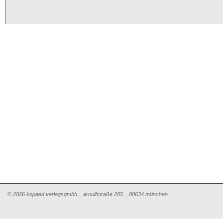
© 2026 kopaed verlagsgmbh _ arnulfstraße 205 _ 80634 münchen