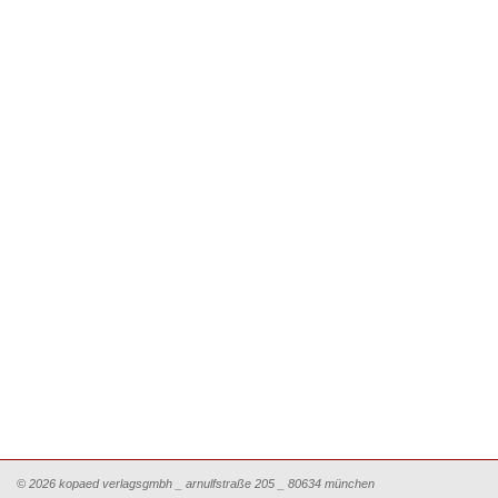
© 2026 kopaed verlagsgmbh _ arnulfstraße 205 _ 80634 münchen