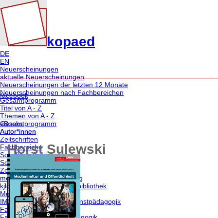
kopaed
DE
EN
Neuerscheinungen
aktuelle Neuerscheinungen
Neuerscheinungen der letzten 12 Monate
Neuerscheinungen nach Fachbereichen
facebook
Gesamtprogramm
Titel von A - Z
Themen von A - Z
eBooks
Gesamtprogramm
Autor*innen
Autor*innen
Zeitschriften
Horst Sulewski
Fachbereiche
Schriftenreihen
Sonderangebote
Zeitschriften
merz | medien + erziehung
kjl&m - forschung.schule.bibliothek
Medien & Altern
IMAGO | Zeitschrift für Kunstpädagogik
Fachbereiche | Themen
Fachbereich medien/pädagogik