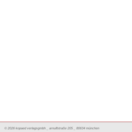
© 2026 kopaed verlagsgmbh _ arnulfstraße 205 _ 80634 münchen